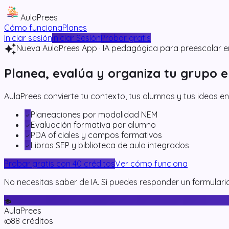
AulaPrees
Cómo funciona
Planes
Iniciar sesión
Iniciar Sesión
Probar gratis
auto_awesome
Nueva AulaPrees App · IA pedagógica para preescolar e
Planea, evalúa y organiza tu grupo
e
AulaPrees convierte tu contexto, tus alumnos y tus ideas en
Planeaciones por modalidad NEM
check
Evaluación formativa por alumno
check
PDA oficiales y campos formativos
check
Libros SEP y biblioteca de aula integrados
check
Probar gratis con 40 créditos
Ver cómo funciona
No necesitas saber de IA. Si puedes responder un formulari
school
AulaPrees
88 créditos
toll