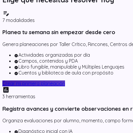
edit_note
7 modalidades
Planea tu semana sin empezar desde cero
Genera planeaciones por Taller Crítico, Rincones, Centros d
Actividades organizadas por día
check_circle
Campos, contenidos y PDA
check_circle
Libro fungible, manipulable y Múltiples Lenguajes
check_circle
Cuentos y biblioteca de aula con propósito
check_circle
Crear mi primera planeación
assessment
3 herramientas
Registra avances y convierte observaciones en 
Organiza evaluaciones por alumno, momento, campo formativ
Diagnóstico inicial con IA
check_circle