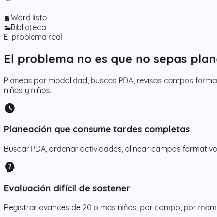
Word listo
description
Biblioteca
folder_open
El problema real
El problema no es que no sepas plane
Planeas por modalidad, buscas PDA, revisas campos formati
niñas y niños.
schedule
Planeación que consume tardes completas
Buscar PDA, ordenar actividades, alinear campos formativos
psychology_alt
Evaluación difícil de sostener
Registrar avances de 20 o más niños, por campo, por mome