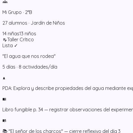
groups
Mi Grupo · 2°B
27 alumnos · Jardín de Niños
14 niñas
13 niños
Taller Crítico
edit_note
Lista ✓
"El agua que nos rodea"
5 días · 8 actividades/día
science
PDA: Explora y describe propiedades del agua mediante e
menu_book
Libro fungible p. 34 — registrar observaciones del experime
auto_stories
📚 "El señor de los charcos" — cierre reflexivo del día 3