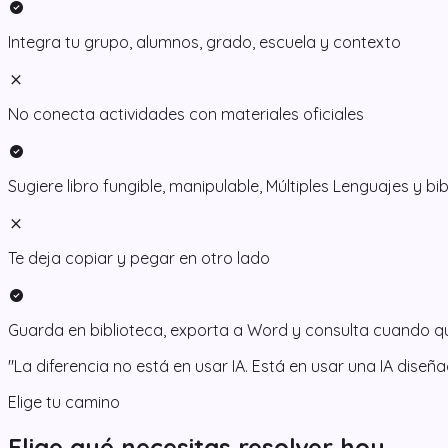
check_circle
Integra tu grupo, alumnos, grado, escuela y contexto
close
No conecta actividades con materiales oficiales
check_circle
Sugiere libro fungible, manipulable, Múltiples Lenguajes y bi
close
Te deja copiar y pegar en otro lado
check_circle
Guarda en biblioteca, exporta a Word y consulta cuando q
"La diferencia no está en usar IA. Está en usar una IA dise
Elige tu camino
Elige qué necesitas resolver hoy