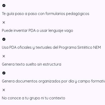
check_circle
Te guía paso a paso con formularios pedagógicos
close
Puede inventar PDA o usar lenguaje vago
check_circle
Usa PDA oficiales y textuales del Programa Sintético NEM
close
Genera texto suelto sin estructura
check_circle
Genera documentos organizados por día y campo formati
close
No conoce a tu grupo ni tu contexto