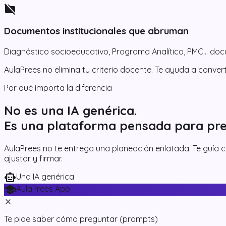
folder_off
Documentos institucionales que abruman
Diagnóstico socioeducativo, Programa Analítico, PMC… do
AulaPrees no elimina tu criterio docente.
Te ayuda a converti
Por qué importa la diferencia
No es una IA genérica.
Es una plataforma pensada para pre
AulaPrees no te entrega una planeación enlatada. Te guía
ajustar y firmar.
smart_toy
Una IA genérica
school
AulaPrees App
close
Te pide saber cómo preguntar (prompts)