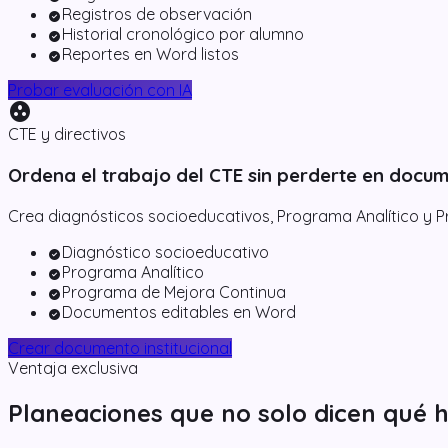
Registros de observación
check_circle
Historial cronológico por alumno
check_circle
Reportes en Word listos
check_circle
Probar evaluación con IA
group_work
CTE y directivos
Ordena el trabajo del CTE sin perderte en docu
Crea diagnósticos socioeducativos, Programa Analítico y P
Diagnóstico socioeducativo
check_circle
Programa Analítico
check_circle
Programa de Mejora Continua
check_circle
Documentos editables en Word
check_circle
Crear documento institucional
Ventaja exclusiva
Planeaciones que no solo dicen qué h